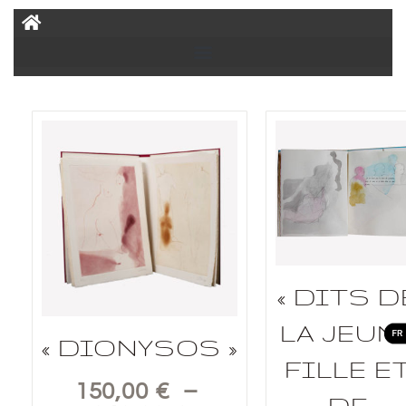
« DITS D
LA JEUN
« DIONYSOS »
FILLE E
150,00
€
–
DE