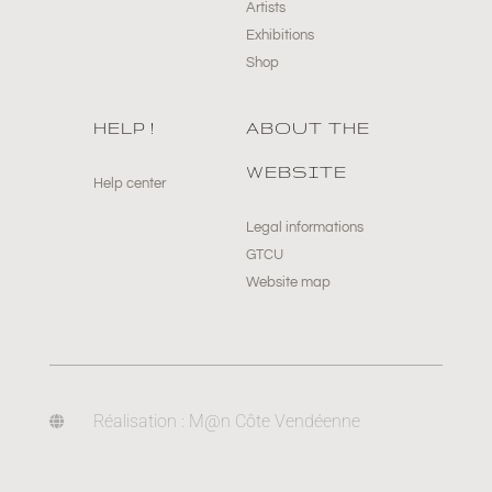
Artists
Exhibitions
Shop
HELP !
ABOUT THE
WEBSITE
Help center
Legal informations
GTCU
Website map
Réalisation : M@n Côte Vendéenne