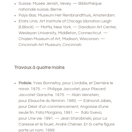
Suisse. Musée Jenish, Vevey. — Bibliothèque
nationale suisse, Berne.
Pays-Bas. Museum Het Rembrandthuis, Amsterdam.
Etats Unis. Art Institute of Chicago (donation Leigh
B.Block). — MoMa, New York. — Davidson Art Center,
Wesleyan University, Middleton, Connecticut. —
Chazen Museum of Art, Madison, Wisconsin. —
Cincinnati Art Museum, Cincinnati.
Travaux à quatre mains
Poésie.
Yves Bonnefoy, pour L’ordalie, et Derrière le
miroir. 1975. — Philippe Jaccotet, pour Placard
Jaccotet-Garache. 1975. — Alain Veinstein,
pour Ebauche du féminin. 1980. — Edmond Jabès,
pour Désir d’un commencement, Angoisse d’une
seule fin. Fata Morgana, 1991. — Italo Svevo,
pour Une vie. 1991. — Jean Starobinski, pour La
Caresse et le fouet, André Chénier. Et Si cette figure
porte un nom. 1999.