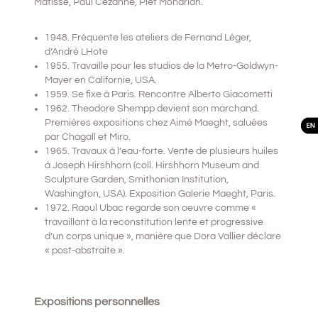
Matisse, Paul Cézanne, Piet Mondrian.
1948. Fréquente les ateliers de Fernand Léger,
d’André LHote
1955. Travaille pour les studios de la Metro-Goldwyn-
Mayer en Californie, USA.
1959. Se fixe à Paris. Rencontre Alberto Giacometti
1962. Theodore Shempp devient son marchand.
Premières expositions chez Aimé Maeght, saluées
par Chagall et Miro.
1965. Travaux à l’eau-forte. Vente de plusieurs huiles
à Joseph Hirshhorn (coll. Hirshhorn Museum and
Sculpture Garden, Smithonian Institution,
Washington, USA). Exposition Galerie Maeght, Paris.
1972. Raoul Ubac regarde son oeuvre comme «
travaillant à la reconstitution lente et progressive
d’un corps unique », manière que Dora Vallier déclare
« post-abstraite ».
Expositions personnelles