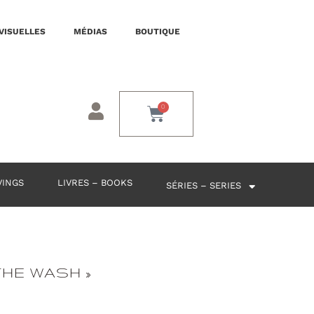
VISUELLES
MÉDIAS
BOUTIQUE
0
VINGS
LIVRES – BOOKS
SÉRIES – SERIES
 THE WASH »